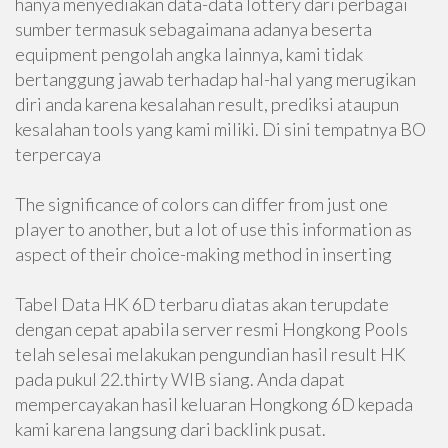
hanya menyediakan data-data lottery dari perbagai
sumber termasuk sebagaimana adanya beserta
equipment pengolah angka lainnya, kami tidak
bertanggung jawab terhadap hal-hal yang merugikan
diri anda karena kesalahan result, prediksi ataupun
kesalahan tools yang kami miliki. Di sini tempatnya BO
terpercaya
The significance of colors can differ from just one
player to another, but a lot of use this information as
aspect of their choice-making method in inserting
Tabel Data HK 6D terbaru diatas akan terupdate
dengan cepat apabila server resmi Hongkong Pools
telah selesai melakukan pengundian hasil result HK
pada pukul 22.thirty WIB siang. Anda dapat
mempercayakan hasil keluaran Hongkong 6D kepada
kami karena langsung dari backlink pusat.