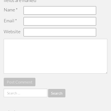
fields are marked
*
Name
*
Email
*
Website
Search
for: