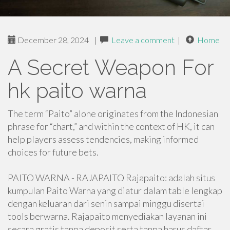
December 28, 2024
|
Leave a comment
|
Home
A Secret Weapon For
hk paito warna
The term “Paito” alone originates from the Indonesian
phrase for “chart,” and within the context of HK, it can
help players assess tendencies, making informed
choices for future bets.
PAITO WARNA - RAJAPAITO Rajapaito: adalah situs
kumpulan Paito Warna yang diatur dalam table lengkap
dengan keluaran dari senin sampai minggu disertai
tools berwarna. Rajapaito menyediakan layanan ini
secara gratis tanpa deposit serta tanpa harus daftar