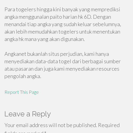
Para togelers hingga kini banyak yang memprediksi
angka menggunalan paito harian hk 6D. Dengan
menandai tiap angka yang sudah keluar sebelumnya,
akan lebih memudahkan togelers untuk menentukan
angka hk mana yang akan digunakan.
Angkanet bukanlah situs perjudian, kami hanya
menyediakan data-data togel dari berbagai sumber
atau pasaran dan juga kami menyediakan resources
pengolah angka.
Report This Page
Leave a Reply
Your email address will not be published.
Required