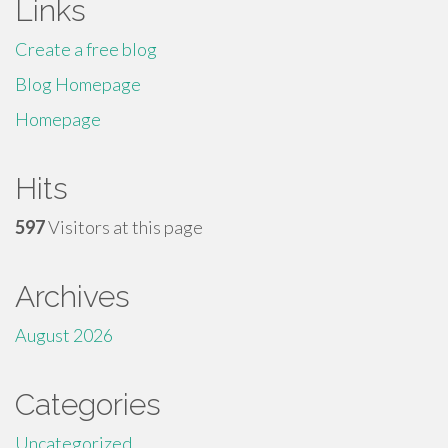
Links
Create a free blog
Blog Homepage
Homepage
Hits
597
Visitors at this page
Archives
August 2026
Categories
Uncategorized